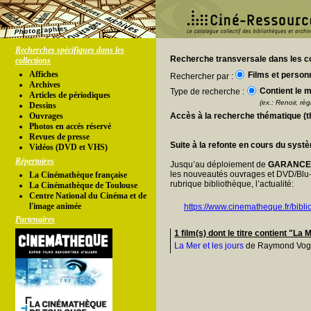
Recherches spécifiques dans les
Recherche transversale dans les co
collections
Affiches
Films et person
Rechercher par :
Archives
Contient le m
Type de recherche :
Articles de périodiques
(ex.: Renoir, règl
Dessins
Ouvrages
Accès à la recherche thématique (
Photos en accés réservé
Revues de presse
Suite à la refonte en cours du syst
Vidéos (DVD et VHS)
Répertoires
Jusqu’au déploiement de
GARANC
les nouveautés ouvrages et DVD/Blu-
La Cinémathèque française
rubrique bibliothèque, l’actualité:
La Cinémathèque de Toulouse
Centre National du Cinéma et de
l'image animée
https://www.cinematheque.fr/bibli
Partenaires
1 film(s) dont le titre contient "La 
La Mer et les jours
de Raymond Vogel