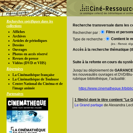
Recherches spécifiques dans les
Recherche transversale dans les co
collections
Affiches
Films et person
Rechercher par :
Archives
Contient le m
Type de recherche :
Articles de périodiques
(ex.: Renoir, règl
Dessins
Ouvrages
Accès à la recherche thématique (
Photos en accés réservé
Revues de presse
Suite à la refonte en cours du syst
Vidéos (DVD et VHS)
Répertoires
Jusqu’au déploiement de
GARANC
les nouveautés ouvrages et DVD/Blu-
La Cinémathèque française
rubrique bibliothèque, l’actualité:
La Cinémathèque de Toulouse
Centre National du Cinéma et de
l'image animée
https://www.cinematheque.fr/bibli
Partenaires
1 film(s) dont le titre contient "Le
Le Grand partage
de Alexandra Lecl