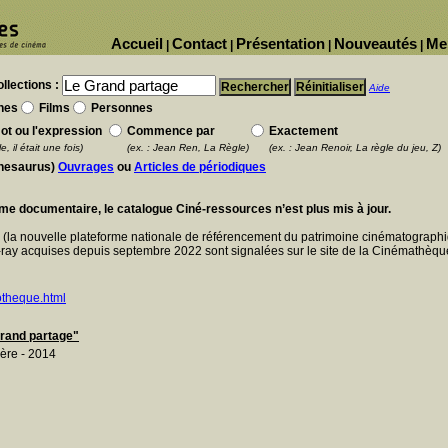
Accueil
Contact
Présentation
Nouveautés
Me
|
|
|
|
llections :
Aide
nes
Films
Personnes
ot ou l'expression
Commence par
Exactement
e, il était une fois)
(ex. : Jean Ren, La Règle)
(ex. : Jean Renoir, La règle du jeu, Z)
thesaurus)
Ouvrages
ou
Articles de périodiques
ème documentaire, le catalogue Ciné-ressources n’est plus mis à jour.
E
(la nouvelle plateforme nationale de référencement du patrimoine cinématographi
ray acquises depuis septembre 2022 sont signalées sur le site de la Cinémathèque
otheque.html
 Grand partage"
ère - 2014