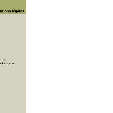
ntions légales
que),
 française,