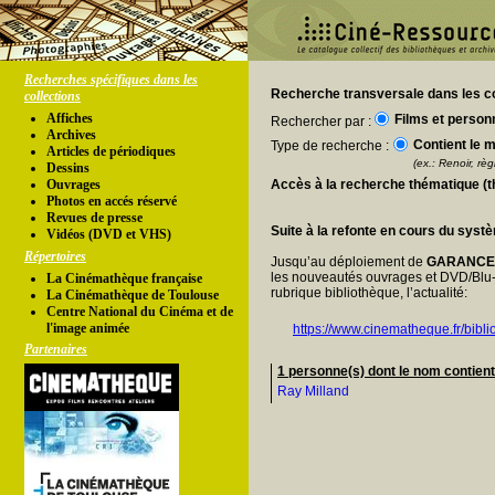
Recherches spécifiques dans les
Recherche transversale dans les co
collections
Affiches
Films et person
Rechercher par :
Archives
Contient le m
Type de recherche :
Articles de périodiques
(ex.: Renoir, règl
Dessins
Ouvrages
Accès à la recherche thématique (
Photos en accés réservé
Revues de presse
Suite à la refonte en cours du syst
Vidéos (DVD et VHS)
Répertoires
Jusqu’au déploiement de
GARANC
les nouveautés ouvrages et DVD/Blu-
La Cinémathèque française
rubrique bibliothèque, l’actualité:
La Cinémathèque de Toulouse
Centre National du Cinéma et de
l'image animée
https://www.cinematheque.fr/bibli
Partenaires
1 personne(s) dont le nom contient
Ray Milland