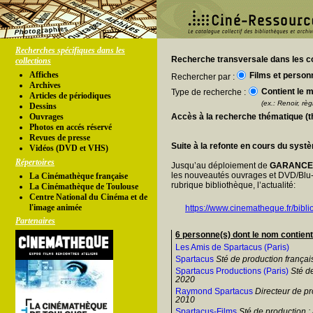
Recherches spécifiques dans les
Recherche transversale dans les co
collections
Affiches
Films et person
Rechercher par :
Archives
Contient le m
Type de recherche :
Articles de périodiques
(ex.: Renoir, règl
Dessins
Ouvrages
Accès à la recherche thématique (
Photos en accés réservé
Revues de presse
Suite à la refonte en cours du syst
Vidéos (DVD et VHS)
Répertoires
Jusqu’au déploiement de
GARANC
les nouveautés ouvrages et DVD/Blu-
La Cinémathèque française
rubrique bibliothèque, l’actualité:
La Cinémathèque de Toulouse
Centre National du Cinéma et de
l'image animée
https://www.cinematheque.fr/bibli
Partenaires
6 personne(s) dont le nom contien
Les Amis de Spartacus (Paris)
Spartacus
Sté de production frança
Spartacus Productions (Paris)
Sté d
2020
Raymond Spartacus
Directeur de p
2010
Spartacus-Films
Sté de production 