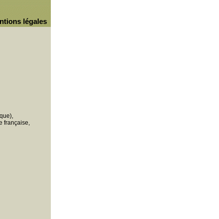
ntions légales
que),
 française,