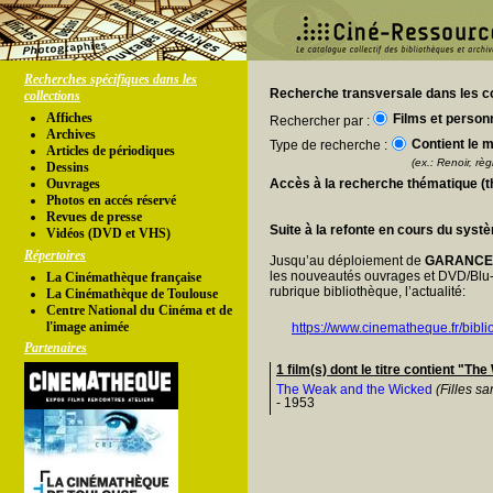
Recherches spécifiques dans les
Recherche transversale dans les co
collections
Affiches
Films et person
Rechercher par :
Archives
Contient le m
Type de recherche :
Articles de périodiques
(ex.: Renoir, règl
Dessins
Ouvrages
Accès à la recherche thématique (
Photos en accés réservé
Revues de presse
Suite à la refonte en cours du syst
Vidéos (DVD et VHS)
Répertoires
Jusqu’au déploiement de
GARANC
les nouveautés ouvrages et DVD/Blu-
La Cinémathèque française
rubrique bibliothèque, l’actualité:
La Cinémathèque de Toulouse
Centre National du Cinéma et de
l'image animée
https://www.cinematheque.fr/bibli
Partenaires
1 film(s) dont le titre contient "T
The Weak and the Wicked
(Filles sa
- 1953