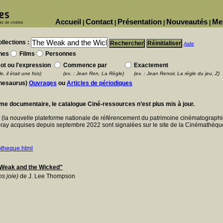
Accueil
Contact
Présentation
Nouveautés
Me
|
|
|
|
llections :
Aide
nes
Films
Personnes
ot ou l'expression
Commence par
Exactement
e, il était une fois)
(ex. : Jean Ren, La Règle)
(ex. : Jean Renoir, La règle du jeu, Z)
thesaurus)
Ouvrages
ou
Articles de périodiques
ème documentaire, le catalogue Ciné-ressources n’est plus mis à jour.
E
(la nouvelle plateforme nationale de référencement du patrimoine cinématographi
ray acquises depuis septembre 2022 sont signalées sur le site de la Cinémathèque
otheque.html
he Weak and the Wicked"
ns joie)
de J. Lee Thompson