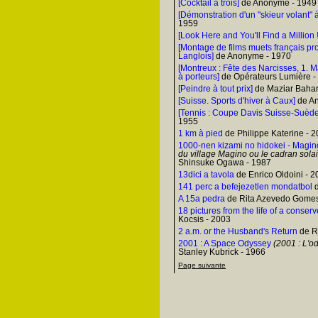
[Cocktail à trois]
de Anonyme - 1949
[Démonstration d'un "skieur volant" 
1959
[Look Here and You'll Find a Million !
[Montage de films muets français pr
Langlois]
de Anonyme - 1970
[Montreux : Fête des Narcisses, 1. 
à porteurs]
de Opérateurs Lumière -
[Peindre à tout prix]
de Maziar Bahar
[Suisse. Sports d'hiver à Caux]
de A
[Tennis : Coupe Davis Suisse-Suède 
1955
1 km à pied
de Philippe Katerine - 
1000-nen kizami no hidokei - Magi
du village Magino ou le cadran solai
Shinsuke Ogawa - 1987
13dici a tavola
de Enrico Oldoini - 
141 perc a befejezetlen mondatbol
d
A 15a pedra
de Rita Azevedo Gomes
18 pictures from the life of a conserve
Kocsis - 2003
2 a.m. or the Husband's Return
de Ro
2001 : A Space Odyssey
(2001 : L'o
Stanley Kubrick - 1966
Page suivante