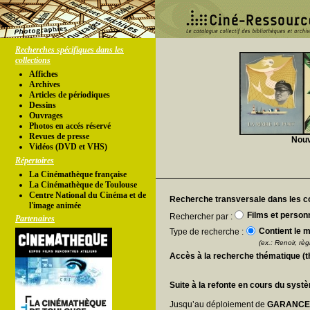
Recherches spécifiques dans les
collections
Affiches
Archives
Articles de périodiques
Dessins
Ouvrages
Photos en accés réservé
Revues de presse
Nouv
Vidéos (DVD et VHS)
Répertoires
La Cinémathèque française
La Cinémathèque de Toulouse
Centre National du Cinéma et de
Recherche transversale dans les co
l'image animée
Films et person
Rechercher par :
Partenaires
Contient le m
Type de recherche :
(ex.: Renoir, règl
Accès à la recherche thématique (
Suite à la refonte en cours du syst
Jusqu’au déploiement de
GARANC