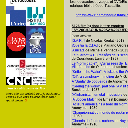
les nouveautés ouvrages et DVD/Blu-
rubrique bibliothèque, l’actualité:
https://www.cinematheque.fr/bibli
5126 film(s) dont le titre contient
"A%20CHACUN%20SA%20GUERRE" 
Page suivante
!G.A.R.I.!
de Nicolas Réglat - 2013
¡Qué tía la C.I.A.!
de Mariano Ozores
'A iucata
de Michele Pennetta - 201
Le "Carnot" = Cuirassées de l'Escadr
de Opérateurs Lumière - 1897
Le "Formidable" = Cuirassées de l'E
Villefranche
de Opérateurs Lumière 
"Knife in the Water" : A ticket to the 
"Oil", a symphony in motion
de M.G.
A "Santa" de coqueiros
de Anonyme 
"Seeing the world", part one : A visit
Pour les utilisateurs de Mac
Burckhardt - 1937
Notre site est optimisé pour le navigateur
(A)fghanistan, un état impossible
de 
FireFox que vous pouvez télécharger
[A Soccer Match]
de Ernest Bosnjak 
ici
gratuitement
[Acteurs américains à bord du Norma
Anonyme - 1939
[Championnat du monde de rock'n ro
- 1960
[Chemin de fer des rochers de Naye/
Anonyme - 1910