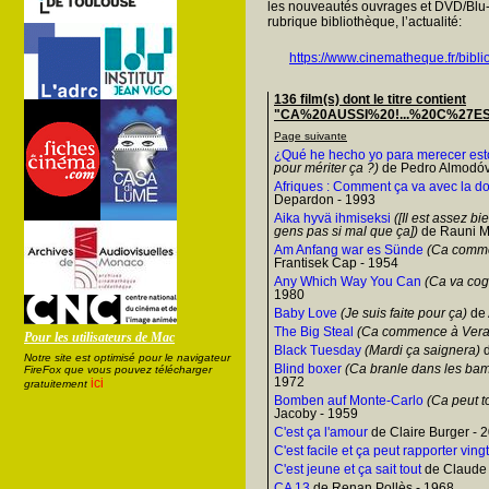
les nouveautés ouvrages et DVD/Blu-
rubrique bibliothèque, l’actualité:
https://www.cinematheque.fr/bibli
136 film(s) dont le titre contient
"CA%20AUSSI%20!...%20C%27EST%
Page suivante
¿Qué he hecho yo para merecer est
pour mériter ça ?)
de Pedro Almodóv
Afriques : Comment ça va avec la do
Depardon - 1993
Aika hyvä ihmiseksi
([Il est assez b
gens pas si mal que ça])
de Rauni M
Am Anfang war es Sünde
(Ca comme
Frantisek Cap - 1954
Any Which Way You Can
(Ca va cog
1980
Baby Love
(Je suis faite pour ça)
de 
The Big Steal
(Ca commence à Vera
Pour les utilisateurs de Mac
Black Tuesday
(Mardi ça saignera)
d
Notre site est optimisé pour le navigateur
Blind boxer
(Ca branle dans les ba
FireFox que vous pouvez télécharger
1972
ici
gratuitement
Bomben auf Monte-Carlo
(Ca peut to
Jacoby - 1959
C'est ça l'amour
de Claire Burger - 
C'est facile et ça peut rapporter vingt
C'est jeune et ça sait tout
de Claude 
CA 13
de Renan Pollès - 1968