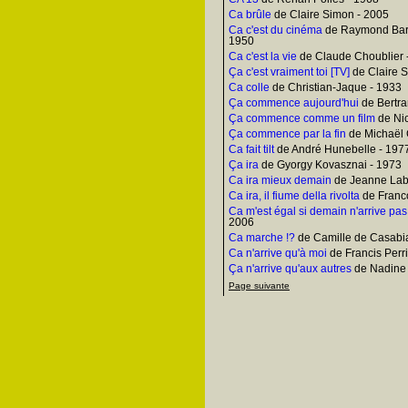
Ca brûle
de Claire Simon - 2005
Ca c'est du cinéma
de Raymond Bard
1950
Ca c'est la vie
de Claude Choublier 
Ça c'est vraiment toi [TV]
de Claire 
Ca colle
de Christian-Jaque - 1933
Ça commence aujourd'hui
de Bertra
Ça commence comme un film
de Nic
Ça commence par la fin
de Michaël 
Ca fait tilt
de André Hunebelle - 197
Ça ira
de Gyorgy Kovasznai - 1973
Ca ira mieux demain
de Jeanne Lab
Ca ira, il fiume della rivolta
de Franco
Ca m'est égal si demain n'arrive pas
2006
Ca marche !?
de Camille de Casabi
Ca n'arrive qu'à moi
de Francis Perr
Ça n'arrive qu'aux autres
de Nadine 
Page suivante