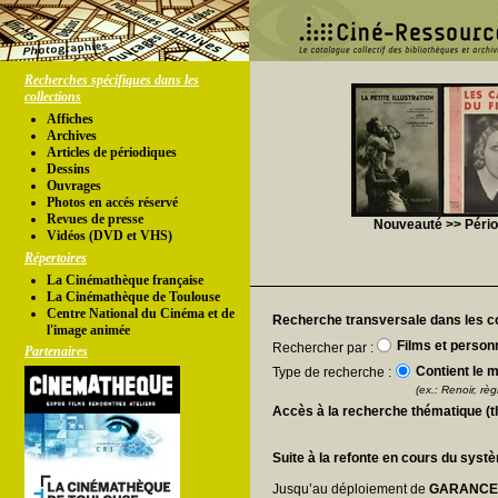
Recherches spécifiques dans les
collections
Affiches
Archives
Articles de périodiques
Dessins
Ouvrages
Photos en accés réservé
Revues de presse
Nouveauté >> Périod
Vidéos (DVD et VHS)
Répertoires
La Cinémathèque française
La Cinémathèque de Toulouse
Centre National du Cinéma et de
Recherche transversale dans les co
l'image animée
Films et person
Rechercher par :
Partenaires
Contient le m
Type de recherche :
(ex.: Renoir, règl
Accès à la recherche thématique (
Suite à la refonte en cours du syst
Jusqu’au déploiement de
GARANC