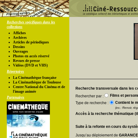
Recherches spécifiques dans les
collections
Affiches
Archives
Articles de périodiques
Dessins
Ouvrages
Photos en accés réservé
Revues de presse
Vidéos (DVD et VHS)
Répertoires
La Cinémathèque française
La Cinémathèque de Toulouse
Centre National du Cinéma et de
Recherche transversale dans les co
l'image animée
Films et person
Rechercher par :
Partenaires
Contient le m
Type de recherche :
(ex.: Renoir, règl
Accès à la recherche thématique (
Suite à la refonte en cours du syst
Jusqu’au déploiement de
GARANC