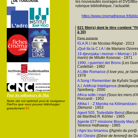
les nouveautés ouvrages et DVD/Blu-
rubrique bibliothèque, l’actualité:
https://www.cinematheque.fr/bibli
921 film(s) dont le titre contien
à 30)
Page suivante
!G.A.R.I.!
de Nicolas Réglat - 2013
¡Qué tía la C.I.A.!
de Mariano Ozores
19 djevojaka i mornar = Mornar i 19
marin)
de Milutin Kosovac - 1971
1990, i guerrieri del Bronx
(Les Guer
Castellari - 1982
A Little Romance
(I love you, je t'aim
1978
A Song I Remember
de Kyôshi Sugit
A.I. Artificial Intelligence
(Intelligence 
Spielberg - 2000
Africa sotto i mari
(Sous les mers d'A
Pour les utilisateurs de Mac
Roccardi - 1952
Notre site est optimisé pour le navigateur
Afrika I. - Z Maroka na Kilimandzaro
FireFox que vous pouvez télécharger
Zikmund - 1953
ici
gratuitement
Agent 505, Todesfalle Beirut
(Baroud 
de Manfred R. Köhler - 1965
Agente 077 missione Bloody Mary
(F
Terence Hathaway - 1965
I Agni tou limaniou
([Agnès du port])
All I Desire
([Désir de femme])
de Dou