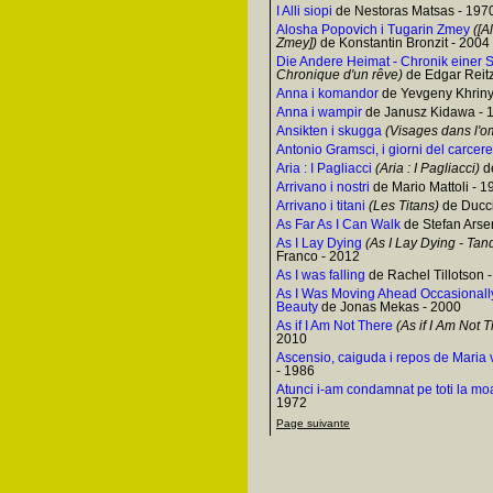
I Alli siopi
de Nestoras Matsas - 197
Alosha Popovich i Tugarin Zmey
([A
Zmey])
de Konstantin Bronzit - 2004
Die Andere Heimat - Chronik einer 
Chronique d'un rêve)
de Edgar Reitz
Anna i komandor
de Yevgeny Khriny
Anna i wampir
de Janusz Kidawa - 
Ansikten i skugga
(Visages dans l'o
Antonio Gramsci, i giorni del carcere
Aria : I Pagliacci
(Aria : I Pagliacci)
de
Arrivano i nostri
de Mario Mattoli - 1
Arrivano i titani
(Les Titans)
de Ducci
As Far As I Can Walk
de Stefan Arsen
As I Lay Dying
(As I Lay Dying - Tan
Franco - 2012
As I was falling
de Rachel Tillotson 
As I Was Moving Ahead Occasionally
Beauty
de Jonas Mekas - 2000
As if I Am Not There
(As if I Am Not 
2010
Ascensio, caiguda i repos de Maria 
- 1986
Atunci i-am condamnat pe toti la mo
1972
Page suivante