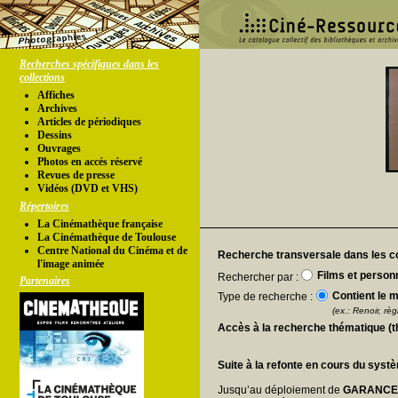
Recherches spécifiques dans les
collections
Affiches
Archives
Articles de périodiques
Dessins
Ouvrages
Photos en accés réservé
Revues de presse
Vidéos (DVD et VHS)
Répertoires
La Cinémathèque française
La Cinémathèque de Toulouse
Centre National du Cinéma et de
Recherche transversale dans les co
l'image animée
Films et person
Rechercher par :
Partenaires
Contient le m
Type de recherche :
(ex.: Renoir, règl
Accès à la recherche thématique (
Suite à la refonte en cours du syst
Jusqu’au déploiement de
GARANC