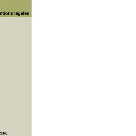
ntions légales
que),