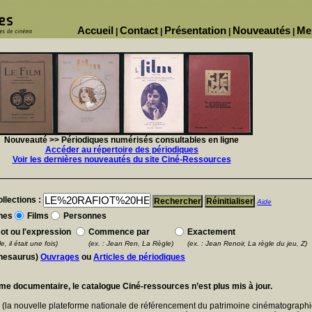
Accueil
Contact
Présentation
Nouveautés
Me
|
|
|
|
Nouveauté >> Périodiques numérisés consultables en ligne
Accéder au répertoire des périodiques
Voir les dernières nouveautés du site Ciné-Ressources
llections :
Aide
nes
Films
Personnes
ot ou l'expression
Commence par
Exactement
e, il était une fois)
(ex. : Jean Ren, La Règle)
(ex. : Jean Renoir, La règle du jeu, Z)
thesaurus)
Ouvrages
ou
Articles de périodiques
ème documentaire, le catalogue Ciné-ressources n’est plus mis à jour.
E
(la nouvelle plateforme nationale de référencement du patrimoine cinématographi