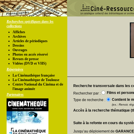
Recherches spécifiques dans les
collections
Affiches
Archives
Articles de périodiques
Dessins
Ouvrages
Photos en accés réservé
Revues de presse
Vidéos (DVD et VHS)
Répertoires
La Cinémathèque française
La Cinémathèque de Toulouse
Centre National du Cinéma et de
Recherche transversale dans les co
l'image animée
Films et person
Rechercher par :
Partenaires
Contient le m
Type de recherche :
(ex.: Renoir, règl
Accès à la recherche thématique (
Suite à la refonte en cours du syst
Jusqu’au déploiement de
GARANC