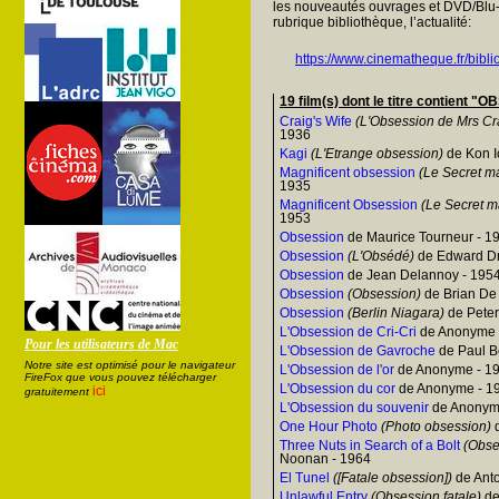
les nouveautés ouvrages et DVD/Blu-
rubrique bibliothèque, l’actualité:
https://www.cinematheque.fr/bibli
19 film(s) dont le titre contient 
Craig's Wife
(L'Obsession de Mrs Cr
1936
Kagi
(L'Etrange obsession)
de Kon I
Magnificent obsession
(Le Secret m
1935
Magnificent Obsession
(Le Secret m
1953
Obsession
de Maurice Tourneur - 1
Obsession
(L'Obsédé)
de Edward Dm
Obsession
de Jean Delannoy - 195
Obsession
(Obsession)
de Brian De
Obsession
(Berlin Niagara)
de Peter
L'Obsession de Cri-Cri
de Anonyme 
Pour les utilisateurs de Mac
L'Obsession de Gavroche
de Paul B
Notre site est optimisé pour le navigateur
L'Obsession de l'or
de Anonyme - 1
FireFox que vous pouvez télécharger
L'Obsession du cor
de Anonyme - 1
ici
gratuitement
L'Obsession du souvenir
de Anonym
One Hour Photo
(Photo obsession)
d
Three Nuts in Search of a Bolt
(Obse
Noonan - 1964
El Tunel
([Fatale obsession])
de Anto
Unlawful Entry
(Obsession fatale)
de