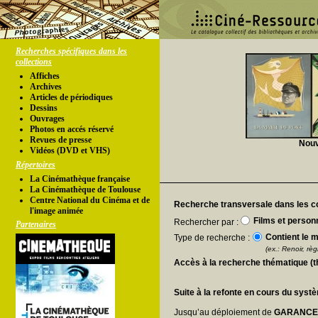
Recherches spécifiques dans les
collections
Affiches
Archives
Articles de périodiques
Dessins
Ouvrages
Photos en accés réservé
Revues de presse
Nouv
Vidéos (DVD et VHS)
Répertoires
La Cinémathèque française
La Cinémathèque de Toulouse
Centre National du Cinéma et de
Recherche transversale dans les co
l'image animée
Films et person
Rechercher par :
Partenaires
Contient le m
Type de recherche :
(ex.: Renoir, règl
Accès à la recherche thématique (
Suite à la refonte en cours du syst
Jusqu’au déploiement de
GARANC