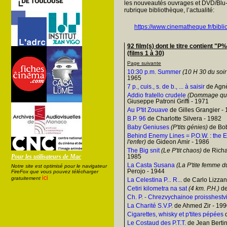
les nouveautés ouvrages et DVD/Blu-
rubrique bibliothèque, l’actualité:
https://www.cinematheque.fr/bibli
92 film(s) dont le titre contien
(films 1 à 30)
Page suivante
10:30 p.m. Summer
(10 H 30 du soir
1965
7 p., cuis., s. de b., ... à saisir
de Agnè
Addio fratello crudele
(Dommage qu'el
Giuseppe Patroni Griffi - 1971
Au P'tit Zouave
de Gilles Grangier -
B.P. 96
de Charlotte Silvera - 1982
Baby Geniuses
(P'tits génies)
de Bob
Behind Enemy Lines = P.O.W. : the 
l'enfer)
de Gideon Amir - 1986
The Big snit
(Le P'tit chaos)
de Richa
Pour les utilisateurs de Mac
1985
La Casta Susana
(La P'tite femme 
Notre site est optimisé pour le navigateur
Perojo - 1944
FireFox que vous pouvez télécharger
ici
gratuitement
La Celestina P... R...
de Carlo Lizzan
Cetiri kilometra na sat
(4 km. P.H.)
de
Ch. P. - Chrezvychainoe proisshestv
La Charité S.V.P.
de Ahmed Zir - 19
Cigarettes, whisky et p'tites pépées
d
Le Costaud des P.T.T.
de Jean Berti