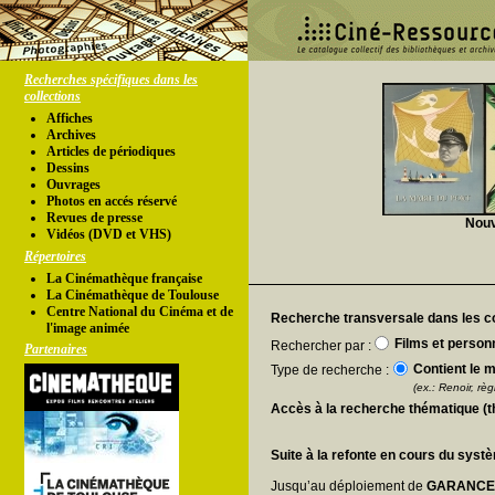
Recherches spécifiques dans les
collections
Affiches
Archives
Articles de périodiques
Dessins
Ouvrages
Photos en accés réservé
Revues de presse
Nouv
Vidéos (DVD et VHS)
Répertoires
La Cinémathèque française
La Cinémathèque de Toulouse
Centre National du Cinéma et de
Recherche transversale dans les co
l'image animée
Films et person
Rechercher par :
Partenaires
Contient le m
Type de recherche :
(ex.: Renoir, règl
Accès à la recherche thématique (
Suite à la refonte en cours du syst
Jusqu’au déploiement de
GARANC