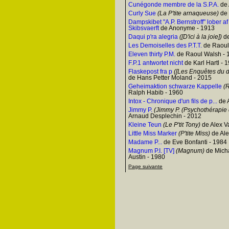
Cunégonde membre de la S.P.A.
de 
Curly Sue
(La P'tite arnaqueuse)
de 
Dampskibet "A.P. Bernstroff" lober a
Skibsvaerft
de Anonyme - 1913
Daqui p'ra alegria
([D'ici à la joie])
de
Les Demoiselles des P.T.T.
de Raoul 
Eleven thirty P.M.
de Raoul Walsh - 
F.P.1 antwortet nicht
de Karl Hartl - 
Flaskepost fra p
([Les Enquêtes du d
de Hans Petter Moland - 2015
Geheimaktion schwarze Kappelle
(R
Ralph Habib - 1960
Intox - Chronique d'un fils de p...
de 
Jimmy P.
(Jimmy P. (Psychothérapie d
Arnaud Desplechin - 2012
Kleine Teun
(Le P'tit Tony)
de Alex 
Little Miss Marker
(P'tite Miss)
de Ale
Madame P...
de Eve Bonfanti - 1984
Magnum P.I. [TV]
(Magnum)
de Micha
Austin - 1980
Page suivante