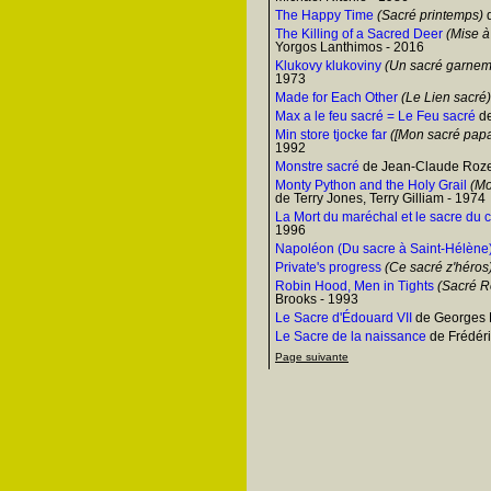
The Happy Time
(Sacré printemps)
d
The Killing of a Sacred Deer
(Mise à 
Yorgos Lanthimos - 2016
Klukovy klukoviny
(Un sacré garnem
1973
Made for Each Other
(Le Lien sacré)
Max a le feu sacré = Le Feu sacré
de
Min store tjocke far
([Mon sacré papa
1992
Monstre sacré
de Jean-Claude Roze
Monty Python and the Holy Grail
(Mon
de Terry Jones, Terry Gilliam - 1974
La Mort du maréchal et le sacre du 
1996
Napoléon (Du sacre à Saint-Hélène
Private's progress
(Ce sacré z'héros
Robin Hood, Men in Tights
(Sacré R
Brooks - 1993
Le Sacre d'Édouard VII
de Georges M
Le Sacre de la naissance
de Frédéri
Page suivante