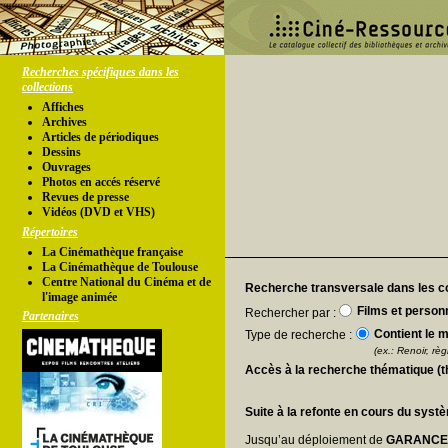
Recherches spécifiques dans les
collections
Affiches
Archives
Articles de périodiques
Dessins
Ouvrages
Photos en accés réservé
Revues de presse
Vidéos (DVD et VHS)
Répertoires
La Cinémathèque française
La Cinémathèque de Toulouse
Centre National du Cinéma et de
Recherche transversale dans les co
l'image animée
Films et person
Rechercher par :
Partenaires
Contient le m
Type de recherche :
(ex.: Renoir, règl
Accès à la recherche thématique (
Suite à la refonte en cours du syst
Jusqu’au déploiement de
GARANC