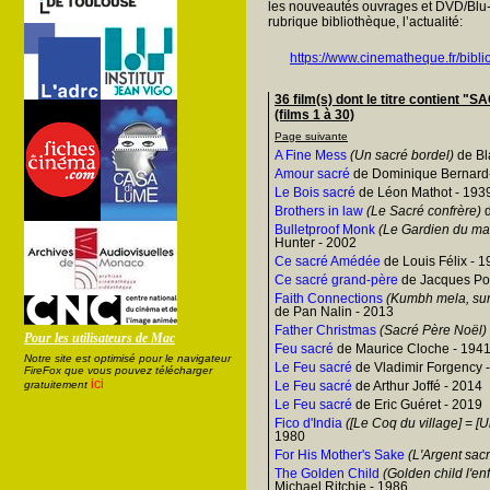
les nouveautés ouvrages et DVD/Blu-
rubrique bibliothèque, l’actualité:
https://www.cinematheque.fr/bibli
36 film(s) dont le titre contie
(films 1 à 30)
Page suivante
A Fine Mess
(Un sacré bordel)
de Bl
Amour sacré
de Dominique Bernard
Le Bois sacré
de Léon Mathot - 193
Brothers in law
(Le Sacré confrère)
d
Bulletproof Monk
(Le Gardien du man
Hunter - 2002
Ce sacré Amédée
de Louis Félix - 
Ce sacré grand-père
de Jacques Poi
Faith Connections
(Kumbh mela, sur 
de Pan Nalin - 2013
Father Christmas
(Sacré Père Noël)
Pour les utilisateurs de Mac
Feu sacré
de Maurice Cloche - 194
Notre site est optimisé pour le navigateur
Le Feu sacré
de Vladimir Forgency 
FireFox que vous pouvez télécharger
ici
gratuitement
Le Feu sacré
de Arthur Joffé - 2014
Le Feu sacré
de Eric Guéret - 2019
Fico d'India
([Le Coq du village] = [U
1980
For His Mother's Sake
(L'Argent sacr
The Golden Child
(Golden child l'enf
Michael Ritchie - 1986