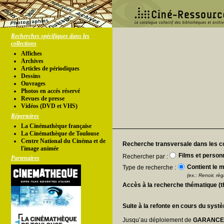
Recherches spécifiques dans les
collections
Affiches
Archives
Articles de périodiques
Dessins
Ouvrages
Photos en accés réservé
Revues de presse
Vidéos (DVD et VHS)
Répertoires
La Cinémathèque française
La Cinémathèque de Toulouse
Centre National du Cinéma et de
Recherche transversale dans les co
l'image animée
Films et person
Rechercher par :
Partenaires
Contient le m
Type de recherche :
(ex.: Renoir, règl
Accès à la recherche thématique (
Suite à la refonte en cours du syst
Jusqu’au déploiement de
GARANC