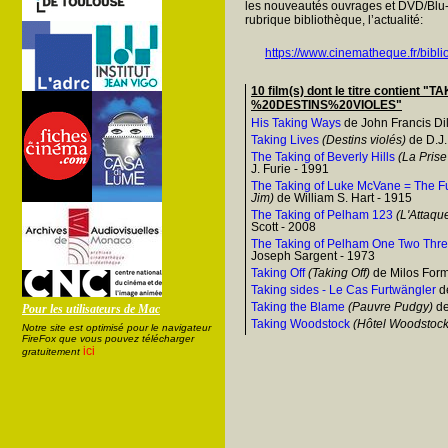
les nouveautés ouvrages et DVD/Blu-
rubrique bibliothèque, l’actualité:
https://www.cinematheque.fr/bibli
10 film(s) dont le titre contient
%20DESTINS%20VIOLES"
His Taking Ways
de John Francis Dil
Taking Lives
(Destins violés)
de D.J.
The Taking of Beverly Hills
(La Prise
J. Furie - 1991
The Taking of Luke McVane = The Fu
Jim)
de William S. Hart - 1915
The Taking of Pelham 123
(L'Attaqu
Scott - 2008
The Taking of Pelham One Two Thr
Joseph Sargent - 1973
Taking Off
(Taking Off)
de Milos Form
Taking sides - Le Cas Furtwängler
de
Taking the Blame
(Pauvre Pudgy)
de
Pour les utilisateurs de Mac
Taking Woodstock
(Hôtel Woodstock
Notre site est optimisé pour le navigateur
FireFox que vous pouvez télécharger
ici
gratuitement