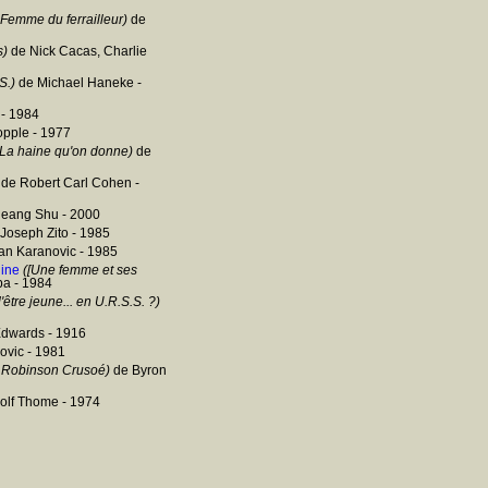
Femme du ferrailleur)
de
s)
de Nick Cacas, Charlie
S.)
de Michael Haneke -
 - 1984
pple - 1977
 La haine qu'on donne)
de
de Robert Carl Cohen -
eang Shu - 2000
Joseph Zito - 1985
an Karanovic - 1985
hine
([Une femme et ses
pa - 1984
d'être jeune... en U.R.S.S. ?)
Edwards - 1916
ovic - 1981
 Robinson Crusoé)
de Byron
lf Thome - 1974