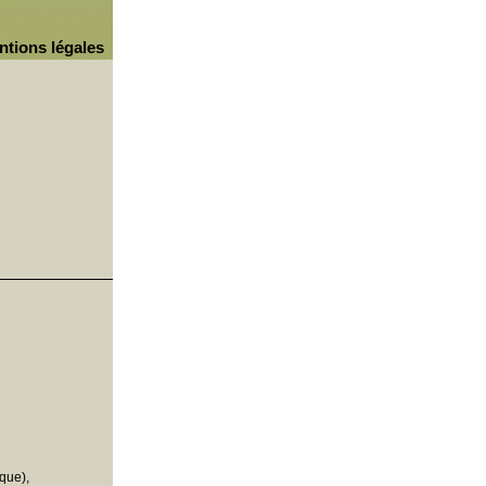
ntions légales
que),