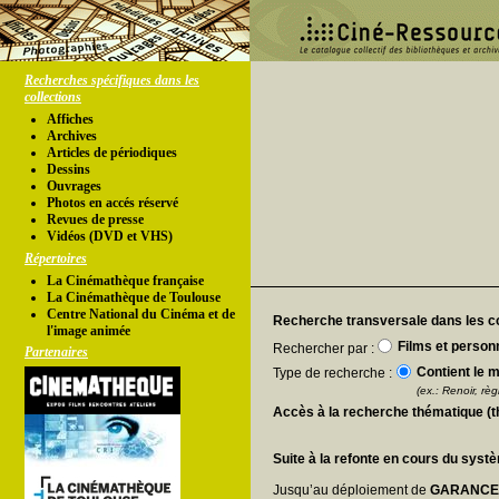
Recherches spécifiques dans les
collections
Affiches
Archives
Articles de périodiques
Dessins
Ouvrages
Photos en accés réservé
Revues de presse
Vidéos (DVD et VHS)
Répertoires
La Cinémathèque française
La Cinémathèque de Toulouse
Centre National du Cinéma et de
Recherche transversale dans les co
l'image animée
Films et person
Rechercher par :
Partenaires
Contient le m
Type de recherche :
(ex.: Renoir, règl
Accès à la recherche thématique (
Suite à la refonte en cours du syst
Jusqu’au déploiement de
GARANC