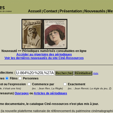
Accueil
Contact
Présentation
Nouveautés
Me
|
|
|
|
Nouveauté >> Périodiques numérisés consultables en ligne
Accéder au répertoire des périodiques
Voir les dernières nouveautés du site Ciné-Ressources
llections :
Aide
nes
Films
Personnes
ot ou l'expression
Commence par
Exactement
e, il était une fois)
(ex. : Jean Ren, La Règle)
(ex. : Jean Renoir, La règle du jeu, Z)
thesaurus)
Ouvrages
ou
Articles de périodiques
ème documentaire, le catalogue Ciné-ressources n’est plus mis à jour.
E
(la nouvelle plateforme nationale de référencement du patrimoine cinématographi