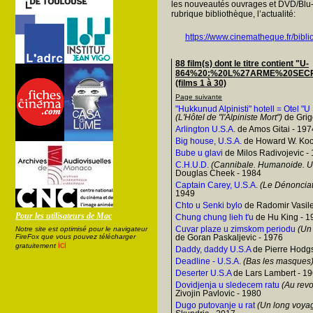
les nouveautés ouvrages et DVD/Blu-
rubrique bibliothèque, l’actualité:
https://www.cinematheque.fr/bibli
88 film(s) dont le titre contient "U-
864%20:%20L%27ARME%20SEC
(films 1 à 30)
Page suivante
"Hukkunud Alpinisti" hotell = Otel "
(L'Hôtel de "l'Alpiniste Mort")
de Grig
Arlington U.S.A.
de Amos Gitai - 197
Big house, U.S.A.
de Howard W. Koc
Bube u glavi
de Milos Radivojevic -
C.H.U.D.
(Cannibale. Humanoide. Us
Douglas Cheek - 1984
Captain Carey, U.S.A.
(Le Dénonciat
1949
Chto u Senki bylo
de Radomir Vasile
Pour les utilisateurs de Mac
Chung chung lieh t'u
de Hu King - 1
Cuvar plaze u zimskom periodu
(Un 
Notre site est optimisé pour le navigateur
FireFox que vous pouvez télécharger
de Goran Paskaljevic - 1976
ici
gratuitement
Daddy, daddy U.S.A
de Pierre Hodg
Deadline - U.S.A.
(Bas les masques
Deserter U.S.A
de Lars Lambert - 1
Dovidjenja u sledecem ratu
(Au revo
Zivojin Pavlovic - 1980
Dugo putovanje u rat
(Un long voyag