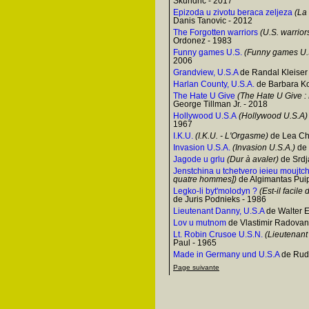
Skundric - 2017
Epizoda u zivotu beraca zeljeza
(La 
Danis Tanovic - 2012
The Forgotten warriors
(U.S. warrior
Ordonez - 1983
Funny games U.S.
(Funny games U.
2006
Grandview, U.S.A
de Randal Kleiser
Harlan County, U.S.A.
de Barbara Ko
The Hate U Give
(The Hate U Give :
George Tillman Jr. - 2018
Hollywood U.S.A
(Hollywood U.S.A)
1967
I.K.U.
(I.K.U. - L'Orgasme)
de Lea Ch
Invasion U.S.A.
(Invasion U.S.A.)
de 
Jagode u grlu
(Dur à avaler)
de Srdj
Jenstchina u tchetvero ieieu moujtc
quatre hommes])
de Algimantas Pui
Legko-li byt'molodyn ?
(Est-il facile 
de Juris Podnieks - 1986
Lieutenant Danny, U.S.A
de Walter 
Lov u mutnom
de Vlastimir Radovan
Lt. Robin Crusoe U.S.N.
(Lieutenant
Paul - 1965
Made in Germany und U.S.A
de Rudo
Page suivante