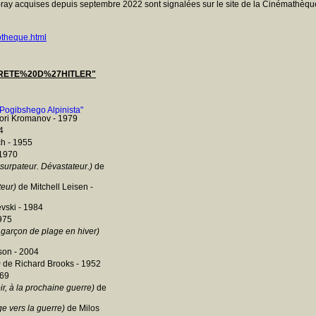
ray acquises depuis septembre 2022 sont signalées sur le site de la Cinémathèque
otheque.html
RETE%20D%27HITLER"
U Pogibshego Alpinista"
ori Kromanov - 1979
4
h - 1955
 1970
urpateur. Dévastateur.)
de
eur)
de Mitchell Leisen -
vski - 1984
975
garçon de plage en hiver)
son - 2004
)
de Richard Brooks - 1952
969
ir, à la prochaine guerre)
de
e vers la guerre)
de Milos