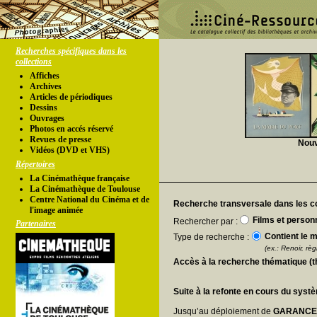
Recherches spécifiques dans les
collections
Affiches
Archives
Articles de périodiques
Dessins
Ouvrages
Photos en accés réservé
Revues de presse
Nouv
Vidéos (DVD et VHS)
Répertoires
La Cinémathèque française
La Cinémathèque de Toulouse
Centre National du Cinéma et de
Recherche transversale dans les co
l'image animée
Films et person
Rechercher par :
Partenaires
Contient le m
Type de recherche :
(ex.: Renoir, règl
Accès à la recherche thématique (
Suite à la refonte en cours du syst
Jusqu’au déploiement de
GARANC