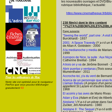
les nouveautés ouvrages et DVD/Blu-
rubrique bibliothèque, l’actualité:
https://www.cinematheque.fr/bibli
238 film(s) dont le titre contient
"Y%27A%20BON%20LES%20BLANCS
Page suivante
"Seeing the world", part one : A visit
Burckhardt - 1937
2001 : A Space Travesty
(Y a-t-il un 
de Allan A. Goldstein - 2000
A la medianoche y media
de Mariana
1999
A propos de Nice, la suite : Aux Niço
Catherine Breillat - 1994
A trois on y va
de Jérôme Bonnell - 
Abrir puertas y ventanas
(Trois soeu
Mumenthaler - 2011
Accroche-toi, y'a du vent
de Bernard
Pour les utilisateurs de Mac
Acerca de un personaje que unas ll
Notre site est optimisé pour le navigateur
Llaman Babalu
(A propos d'un pers
FireFox que vous pouvez télécharger
appellent St Lazare et d'autres Baba
ici
gratuitement
1968
El acoiris y las aves
de Mario Rivas 
Adan y Eva
(Adam et Eve)
de Albert
Airplane !
(Y-a-t-il un pilote dans l'av
Zucker, Jim Abrahams - 1980
Airplane II : The Sequel
(Y-a-t-il enfi