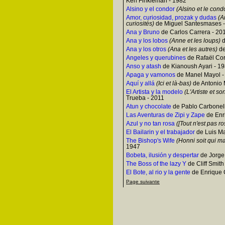
Ken Finkleman - 1982
Alsino y el condor
(Alsino et le cond
Amor, curiosidad, prozak y dudas
(Am
curiosités)
de Miguel Santesmases 
Ana y Bruno
de Carlos Carrera - 20
Ana y los lobos
(Anne et les loups)
d
Ana y los otros
(Ana et les autres)
de
Angeles y querubines
de Rafaël Cor
Anso y atash
de Kianoush Ayari - 1
Apaga y vamonos
de Manel Mayol -
Aquí y allá
(Ici et là-bas)
de Antonio 
El Artista y la modelo
(L'Artiste et s
Trueba - 2011
Atun y chocolate
de Pablo Carbonell
Las Aventuras de Zipi y Zape
de Enr
Azul y no tan rosa
([Tout n'est pas ro
El Bailarin y el trabajador
de Luis Ma
The Bishop's Wife
(Honni soit qui ma
1947
Bobeta, ilusión y despertar
de Jorge
The Boss of the lazy Y
de Cliff Smith
El Bote, al rio y la gente
de Enrique 
Page suivante