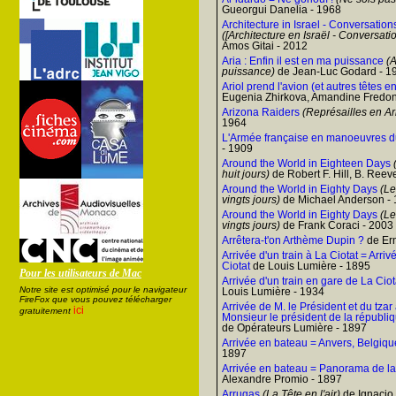
Gueorgui Danelia - 1968
Architecture in Israel - Conversatio
([Architecture en Israël - Conversati
Amos Gitai - 2012
Aria : Enfin il est en ma puissance
(A
puissance)
de Jean-Luc Godard - 1
Ariol prend l'avion (et autres têtes en 
Eugenia Zhirkova, Amandine Fredon, 
Arizona Raiders
(Représailles en Ar
1964
L'Armée française en manoeuvres 
- 1909
Around the World in Eighteen Days
(
huit jours)
de Robert F. Hill, B. Ree
Around the World in Eighty Days
(Le
vingts jours)
de Michael Anderson -
Around the World in Eighty Days
(Le
vingts jours)
de Frank Coraci - 2003
Arrêtera-t'on Arthème Dupin ?
de Ern
Arrivée d'un train à La Ciotat = Arri
Ciotat
de Louis Lumière - 1895
Pour les utilisateurs de Mac
Arrivée d'un train en gare de La Ciota
Notre site est optimisé pour le navigateur
Louis Lumière - 1934
FireFox que vous pouvez télécharger
Arrivée de M. le Président et du tza
ici
gratuitement
Monsieur le président de la républi
de Opérateurs Lumière - 1897
Arrivée en bateau = Anvers, Belgiqu
1897
Arrivée en bateau = Panorama de la 
Alexandre Promio - 1897
Arrugas
(La Tête en l'air)
de Ignacio 