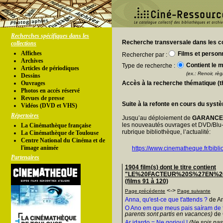
Recherches spécifiques dans les
Recherche transversale dans les co
collections
Affiches
Films et person
Rechercher par :
Archives
Contient le m
Type de recherche :
Articles de périodiques
(ex.: Renoir, règl
Dessins
Ouvrages
Accès à la recherche thématique (
Photos en accés réservé
Revues de presse
Suite à la refonte en cours du syst
Vidéos (DVD et VHS)
Répertoires
Jusqu’au déploiement de
GARANC
les nouveautés ouvrages et DVD/Blu-
La Cinémathèque française
rubrique bibliothèque, l’actualité:
La Cinémathèque de Toulouse
Centre National du Cinéma et de
l'image animée
https://www.cinematheque.fr/bibli
Partenaires
1904 film(s) dont le titre contient
"LE%20FACTEUR%20S%27EN%2
(films 91 à 120)
<->
Page précédente
Page suivante
Anna, qu'est-ce que t'attends ?
de A
O Ano em que meus pais saíram de 
parents sont partis en vacances)
de 
Ar idardo = Ne goriouï !
(Ne sois pas t