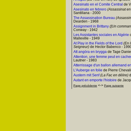
Asesinato en el Comite Central
de V
Asesinato en febrero
(Assassinat en 
Santillana - 2000
The Assassination Bureau
(Assassin
Dearden - 1968
Assignment in Brittany
([Un command
Conway - 1942
Les Assistantes sociales en Algérie
d
Malleville - 1949
At Play in the Fields of the Lord
(En l
Seigneur)
de Hector Babenco - 199
Att angöra en brygga
de Tage Danie
Attention, une femme peut en cacher
Lautner - 1983
Atterrissage d'un ballon allemand e
L'Auberge en folie
de Pierre Chevali
Austern mit Senf
(La Fac en délire)
d
Autant en emporte l'histoire
de Jacqu
<->
Page précédente
Page suivante