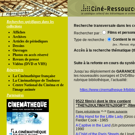
Recherches spécifiques dans les
Recherche transversale dans les co
collections
Affiches
Films et person
Rechercher par :
Archives
Contient le m
Type de recherche :
Articles de périodiques
(ex.: Renoir, règl
Dessins
Ouvrages
Accès à la recherche thématique (
Photos en accés réservé
Revues de presse
Suite à la refonte en cours du syst
Vidéos (DVD et VHS)
Répertoires
Jusqu’au déploiement de
GARANC
les nouveautés ouvrages et DVD/Blu-
La Cinémathèque française
rubrique bibliothèque, l’actualité:
La Cinémathèque de Toulouse
Centre National du Cinéma et de
l'image animée
https://www.cinematheque.fr/bibli
Partenaires
9522 film(s) dont le titre contient
"THE%20ULTIMATE%20GIFT" (films
<->
Page précédente
Page suivante
A Big Hand for the Little Lady
(Gros 
Fielder Cook - 1965
A Captive in the Land
(Un prisonnier 
1990
A Child of the Paris Streets
de Lloyd