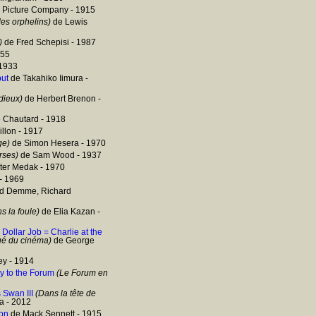
n Picture Company - 1915
es orphelins)
de Lewis
)
de Fred Schepisi - 1987
955
 1933
put
de Takahiko Iimura -
dieux)
de Herbert Brenon -
 Chautard - 1918
llon - 1917
ge)
de Simon Hesera - 1970
rses)
de Sam Wood - 1937
ter Medak - 1970
- 1969
d Demme, Richard
 la foule)
de Elia Kazan -
 Dollar Job = Charlie at the
qué du cinéma)
de George
ey - 1914
 to the Forum
(Le Forum en
 Swan III
(Dans la tête de
 - 2012
ion
de Mack Sennett - 1915