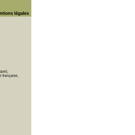
ntions légales
que),
 française,