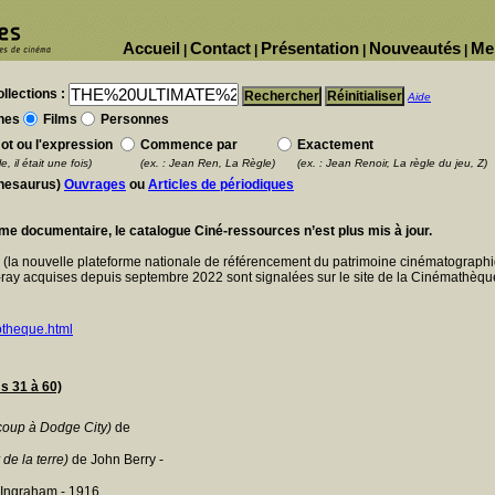
Accueil
Contact
Présentation
Nouveautés
Me
|
|
|
|
llections :
Aide
nes
Films
Personnes
ot ou l'expression
Commence par
Exactement
e, il était une fois)
(ex. : Jean Ren, La Règle)
(ex. : Jean Renoir, La règle du jeu, Z)
thesaurus)
Ouvrages
ou
Articles de périodiques
ème documentaire, le catalogue Ciné-ressources n’est plus mis à jour.
E
(la nouvelle plateforme nationale de référencement du patrimoine cinématographi
ray acquises depuis septembre 2022 sont signalées sur le site de la Cinémathèque
otheque.html
 31 à 60)
coup à Dodge City)
de
de la terre)
de John Berry -
 Ingraham - 1916