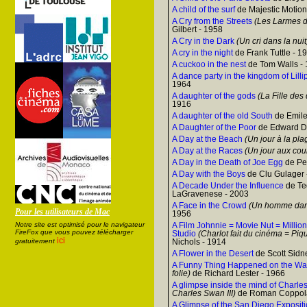
A child of the surf
de Majestic Motio
A Cry from the Streets
(Les Larmes d
Gilbert - 1958
A Cry in the Dark
(Un cri dans la nuit
A cry in the night
de Frank Tuttle - 1
A cuckoo in the nest
de Tom Walls -
A dance party in the kingdom of Lilli
1964
A daughter of the gods
(La Fille des 
1916
A daughter of the old South
de Emile
A Daughter of the Poor
de Edward Di
A Day at the Beach
(Un jour à la pla
A Day at the Races
(Un jour aux cou
A Day in the Death of Joe Egg
de Pe
A Day with the Boys
de Clu Gulager 
A Decade Under the Influence
de Te
LaGravenese - 2003
A Face in the Crowd
(Un homme dans
Pour les utilisateurs de Mac
1956
Notre site est optimisé pour le navigateur
A Film Johnnie = Movie Nut = Million
FireFox que vous pouvez télécharger
Studio
(Charlot fait du cinéma = Pi
ici
gratuitement
Nichols - 1914
A Flower in the Desert
de Scott Sidn
A Funny Thing Happened on the Way
folie)
de Richard Lester - 1966
A glimpse inside the mind of Charles
Charles Swan III)
de Roman Coppola
A Glimpse of the San Diego Exposit