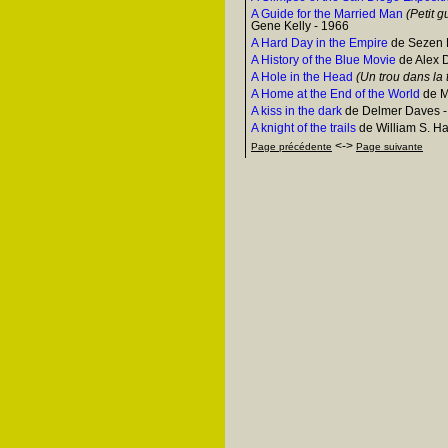
A Guide for the Married Man
(Petit g
Gene Kelly - 1966
A Hard Day in the Empire
de Sezen 
A History of the Blue Movie
de Alex 
A Hole in the Head
(Un trou dans la 
A Home at the End of the World
de M
A kiss in the dark
de Delmer Daves -
A knight of the trails
de William S. Ha
<->
Page précédente
Page suivante