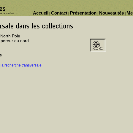
Accueil
Contact
Présentation
Nouveautés
Me
|
|
|
|
 North Pole
pereur du nord
h
s
 la recherche transversale