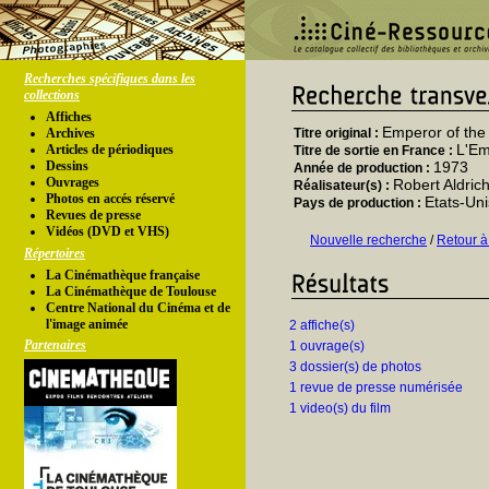
Recherches spécifiques dans les
collections
Affiches
Emperor of the
Archives
Titre original :
L'Em
Articles de périodiques
Titre de sortie en France :
Dessins
1973
Année de production :
Ouvrages
Robert Aldric
Réalisateur(s) :
Photos en accés réservé
Etats-Uni
Pays de production :
Revues de presse
Vidéos (DVD et VHS)
Nouvelle recherche
/
Retour à
Répertoires
La Cinémathèque française
La Cinémathèque de Toulouse
Centre National du Cinéma et de
l'image animée
2 affiche(s)
Partenaires
1 ouvrage(s)
3 dossier(s) de photos
1 revue de presse numérisée
1 video(s) du film