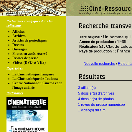
Recherches spécifiques dans les
collections
Affiches
Archives
Un homme qui 
Titre original :
Articles de périodiques
1969
Année de production :
Dessins
Claude Lelou
Réalisateur(s) :
Ouvrages
; France
Pays de production :
Photos en accés réservé
Revues de presse
Vidéos (DVD et VHS)
Nouvelle recherche
/
Retour à
Répertoires
La Cinémathèque française
La Cinémathèque de Toulouse
Centre National du Cinéma et de
l'image animée
3 affiche(s)
Partenaires
5 dossier(s) d'archives
4 dossier(s) de photos
1 revue de presse numérisée
1 video(s) du film