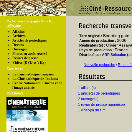
Recherches spécifiques dans les
collections
Affiches
Boarding gate
Archives
Titre original :
2006
Articles de périodiques
Année de production :
Dessins
Olivier Assay
Réalisateur(s) :
Ouvrages
France
Pays de production :
Photos en accés réservé
(s
Distribué par
ARP Sélection
Revues de presse
Vidéos (DVD et VHS)
Nouvelle recherche
/
Retour à
Répertoires
La Cinémathèque française
La Cinémathèque de Toulouse
Centre National du Cinéma et de
l'image animée
1 affiche(s)
Partenaires
1 article(s) de périodiques
2 ouvrage(s)
1 revue de presse numérisée
1 video(s) du film