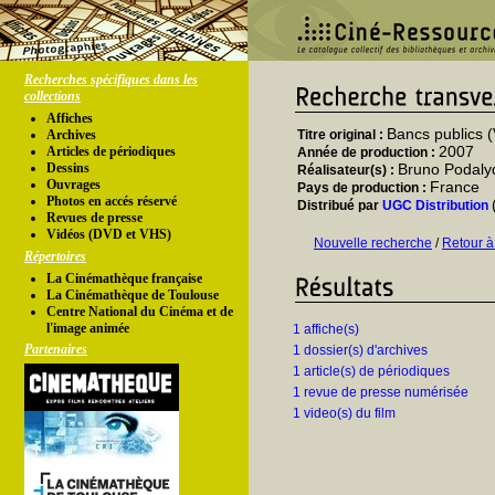
Recherches spécifiques dans les
collections
Affiches
Bancs publics (V
Archives
Titre original :
2007
Articles de périodiques
Année de production :
Dessins
Bruno Podaly
Réalisateur(s) :
Ouvrages
France
Pays de production :
Photos en accés réservé
Distribué par
UGC Distribution
Revues de presse
Vidéos (DVD et VHS)
Nouvelle recherche
/
Retour à
Répertoires
La Cinémathèque française
La Cinémathèque de Toulouse
Centre National du Cinéma et de
l'image animée
1 affiche(s)
Partenaires
1 dossier(s) d'archives
1 article(s) de périodiques
1 revue de presse numérisée
1 video(s) du film