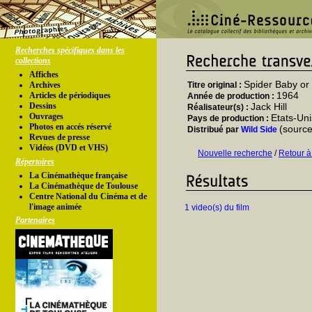
Recherches spécifiques dans les
collections
Affiches
Spider Baby or 
Archives
Titre original :
1964
Articles de périodiques
Année de production :
Dessins
Jack Hill
Réalisateur(s) :
Ouvrages
Etats-Uni
Pays de production :
Photos en accés réservé
(source
Distribué par
Wild Side
Revues de presse
Vidéos (DVD et VHS)
Nouvelle recherche
/
Retour à
Répertoires
La Cinémathèque française
La Cinémathèque de Toulouse
Centre National du Cinéma et de
l'image animée
1 video(s) du film
Partenaires