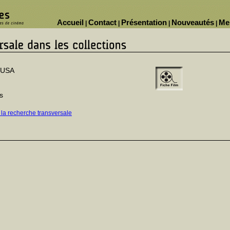
Accueil
Contact
Présentation
Nouveautés
Me
|
|
|
|
 USA
s
 la recherche transversale