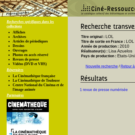
Recherches spécifiques dans les
collections
Affiches
LOL
Archives
Titre original :
LOL
Articles de périodiques
Titre de sortie en France :
Dessins
2010
Année de production :
Ouvrages
Lisa Azuelos
Réalisateur(s) :
Photos en accés réservé
Etats-Uni
Pays de production :
Revues de presse
Vidéos (DVD et VHS)
Nouvelle recherche
/
Retour à
Répertoires
La Cinémathèque française
La Cinémathèque de Toulouse
Centre National du Cinéma et de
l'image animée
1 revue de presse numérisée
Partenaires