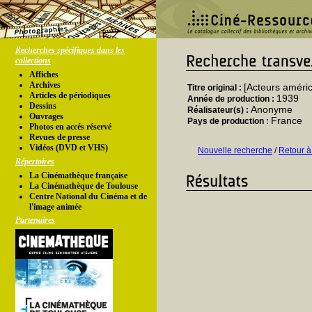
Recherches spécifiques dans les
collections
Affiches
Archives
[Acteurs améric
Titre original :
Articles de périodiques
1939
Année de production :
Dessins
Anonyme
Réalisateur(s) :
Ouvrages
France
Pays de production :
Photos en accés réservé
Revues de presse
Vidéos (DVD et VHS)
Nouvelle recherche
/
Retour à
Répertoires
La Cinémathèque française
La Cinémathèque de Toulouse
Centre National du Cinéma et de
l'image animée
Partenaires