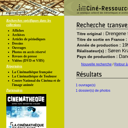
Recherches spécifiques dans les
collections
Affiches
Drengene f
Titre original :
Archives
Articles de périodiques
Titre de sortie en France 
Dessins
19
Année de production :
Ouvrages
Søren Kr
Réalisateur(s) :
Photos en accés réservé
Dane
Revues de presse
Pays de production :
Vidéos (DVD et VHS)
Nouvelle recherche
/
Retour à
Répertoires
La Cinémathèque française
La Cinémathèque de Toulouse
Centre National du Cinéma et de
l'image animée
1 ouvrage(s)
Partenaires
1 dossier(s) de photos