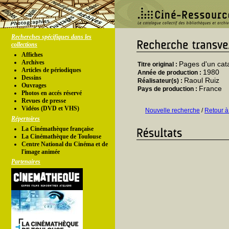
Recherches spécifiques dans les
collections
Affiches
Archives
Pages d'un cat
Titre original :
Articles de périodiques
1980
Année de production :
Dessins
Raoul Ruiz
Réalisateur(s) :
Ouvrages
France
Pays de production :
Photos en accés réservé
Revues de presse
Vidéos (DVD et VHS)
Nouvelle recherche
/
Retour à
Répertoires
La Cinémathèque française
La Cinémathèque de Toulouse
Centre National du Cinéma et de
l'image animée
Partenaires