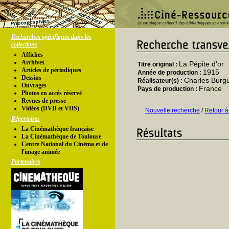
Recherches spécifiques dans les
collections
Affiches
Archives
La Pépite d'or
Titre original :
Articles de périodiques
1915
Année de production :
Dessins
Charles Burg
Réalisateur(s) :
Ouvrages
France
Pays de production :
Photos en accés réservé
Revues de presse
Vidéos (DVD et VHS)
Nouvelle recherche
/
Retour à
Répertoires
La Cinémathèque française
La Cinémathèque de Toulouse
Centre National du Cinéma et de
l'image animée
Partenaires