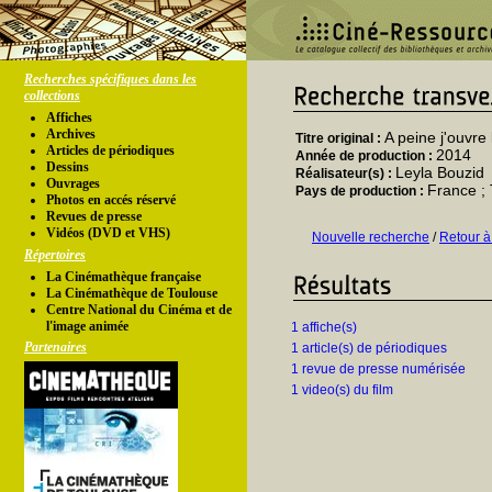
Recherches spécifiques dans les
collections
Affiches
Archives
A peine j'ouvre
Titre original :
Articles de périodiques
2014
Année de production :
Dessins
Leyla Bouzid
Réalisateur(s) :
Ouvrages
France ; 
Pays de production :
Photos en accés réservé
Revues de presse
Vidéos (DVD et VHS)
Nouvelle recherche
/
Retour à
Répertoires
La Cinémathèque française
La Cinémathèque de Toulouse
Centre National du Cinéma et de
l'image animée
1 affiche(s)
Partenaires
1 article(s) de périodiques
1 revue de presse numérisée
1 video(s) du film