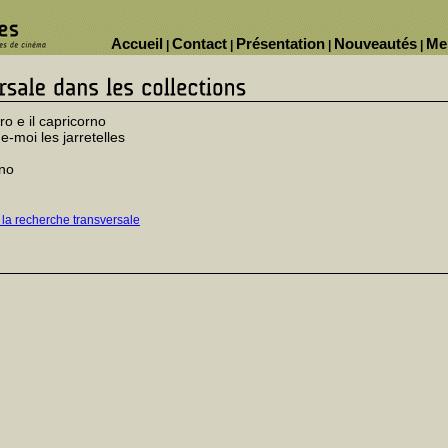
Accueil
Contact
Présentation
Nouveautés
Me
|
|
|
|
oro e il capricorno
e-moi les jarretelles
ino
 la recherche transversale