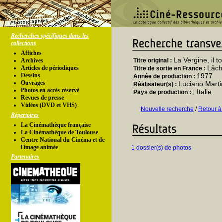
Recherches spécifiques dans les
collections
Affiches
La Vergine, il t
Archives
Titre original :
Lâch
Articles de périodiques
Titre de sortie en France :
Dessins
1977
Année de production :
Ouvrages
Luciano Mart
Réalisateur(s) :
Photos en accés réservé
; Italie
Pays de production :
Revues de presse
Vidéos (DVD et VHS)
Nouvelle recherche
/
Retour à
Répertoires
La Cinémathèque française
La Cinémathèque de Toulouse
Centre National du Cinéma et de
l'image animée
1 dossier(s) de photos
Partenaires