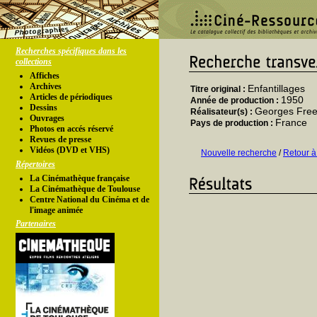
Recherches spécifiques dans les
collections
Affiches
Archives
Enfantillages
Titre original :
Articles de périodiques
1950
Année de production :
Dessins
Georges Free
Réalisateur(s) :
Ouvrages
France
Pays de production :
Photos en accés réservé
Revues de presse
Vidéos (DVD et VHS)
Nouvelle recherche
/
Retour à
Répertoires
La Cinémathèque française
La Cinémathèque de Toulouse
Centre National du Cinéma et de
l'image animée
Partenaires