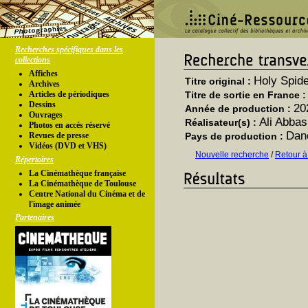
Recherches spécifiques dans les
collections
Affiches
Holy Spid
Titre original :
Archives
Articles de périodiques
Titre de sortie en France 
Dessins
20
Année de production :
Ouvrages
Ali Abbas
Réalisateur(s) :
Photos en accés réservé
Dan
Revues de presse
Pays de production :
Vidéos (DVD et VHS)
Nouvelle recherche
/
Retour à
Répertoires
La Cinémathèque française
La Cinémathèque de Toulouse
Centre National du Cinéma et de
l'image animée
Partenaires