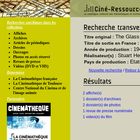
Recherches spécifiques dans les
collections
Affiches
The Glass
Titre original :
Archives
Articles de périodiques
Titre de sortie en France 
Dessins
19
Année de production :
Ouvrages
Stuart He
Réalisateur(s) :
Photos en accés réservé
Etat
Revues de presse
Pays de production :
Vidéos (DVD et VHS)
Nouvelle recherche
/
Retour à
Répertoires
La Cinémathèque française
La Cinémathèque de Toulouse
Centre National du Cinéma et de
l'image animée
2 affiche(s)
Partenaires
1 dossier(s) d'archives
2 dossier(s) de photos
1 revue de presse numérisée
1 video(s) du film