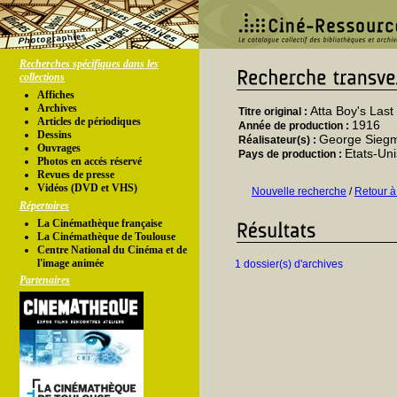
Recherches spécifiques dans les
collections
Affiches
Archives
Atta Boy's Las
Titre original :
Articles de périodiques
1916
Année de production :
Dessins
George Sieg
Réalisateur(s) :
Ouvrages
Etats-Uni
Pays de production :
Photos en accés réservé
Revues de presse
Vidéos (DVD et VHS)
Nouvelle recherche
/
Retour à
Répertoires
La Cinémathèque française
La Cinémathèque de Toulouse
Centre National du Cinéma et de
l'image animée
1 dossier(s) d'archives
Partenaires