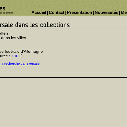
Accueil
Contact
Présentation
Nouveautés
Me
|
|
|
|
ädten
 dans les villes
s
ue fédérale d'Allemagne
urce :
)
ADRC
 la recherche transversale