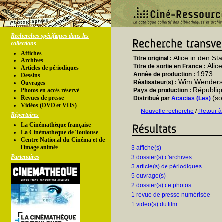
Recherches spécifiques dans les
collections
Affiches
Alice in den St
Titre original :
Archives
Alice
Titre de sortie en France :
Articles de périodiques
1973
Année de production :
Dessins
Wim Wender
Réalisateur(s) :
Ouvrages
Républiq
Photos en accés réservé
Pays de production :
(so
Revues de presse
Distribué par
Acacias (Les)
Vidéos (DVD et VHS)
Nouvelle recherche
/
Retour à
Répertoires
La Cinémathèque française
La Cinémathèque de Toulouse
Centre National du Cinéma et de
l'image animée
3 affiche(s)
Partenaires
3 dossier(s) d'archives
3 article(s) de périodiques
5 ouvrage(s)
2 dossier(s) de photos
1 revue de presse numérisée
1 video(s) du film