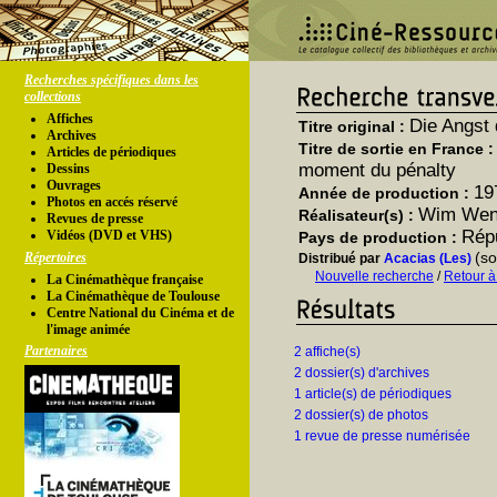
Recherches spécifiques dans les
collections
Affiches
Die Angst
Titre original :
Archives
Titre de sortie en France 
Articles de périodiques
moment du pénalty
Dessins
Ouvrages
19
Année de production :
Photos en accés réservé
Wim Wen
Réalisateur(s) :
Revues de presse
Répu
Vidéos (DVD et VHS)
Pays de production :
(so
Répertoires
Distribué par
Acacias (Les)
Nouvelle recherche
/
Retour à
La Cinémathèque française
La Cinémathèque de Toulouse
Centre National du Cinéma et de
l'image animée
Partenaires
2 affiche(s)
2 dossier(s) d'archives
1 article(s) de périodiques
2 dossier(s) de photos
1 revue de presse numérisée