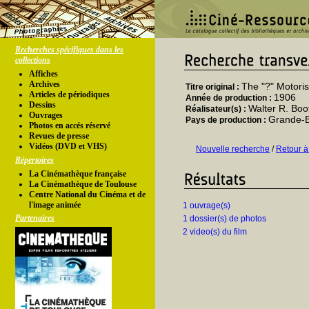
Recherches spécifiques dans les
collections
Affiches
Archives
The "?" Motoris
Titre original :
Articles de périodiques
1906
Année de production :
Dessins
Walter R. Boo
Réalisateur(s) :
Ouvrages
Grande-
Pays de production :
Photos en accés réservé
Revues de presse
Vidéos (DVD et VHS)
Nouvelle recherche
/
Retour à
Répertoires
La Cinémathèque française
La Cinémathèque de Toulouse
Centre National du Cinéma et de
l'image animée
1 ouvrage(s)
Partenaires
1 dossier(s) de photos
2 video(s) du film