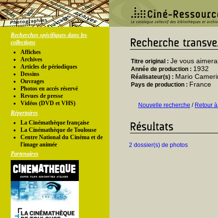
Recherches spécifiques dans les
collections
Affiches
Archives
Je vous aimerai
Titre original :
Articles de périodiques
1932
Année de production :
Dessins
Mario Cameri
Réalisateur(s) :
Ouvrages
France
Pays de production :
Photos en accés réservé
Revues de presse
Vidéos (DVD et VHS)
Nouvelle recherche
/
Retour à
Répertoires
La Cinémathèque française
La Cinémathèque de Toulouse
Centre National du Cinéma et de
l'image animée
2 dossier(s) de photos
Partenaires