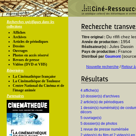
Recherches spécifiques dans les
collections
Affiches
Du rififi chez 
Archives
Titre original :
1954
Articles de périodiques
Année de production :
Dessins
Jules Dassin
Réalisateur(s) :
Ouvrages
France
Pays de production :
Photos en accés réservé
(source
Distribué par
Gaumont
Revues de presse
Vidéos (DVD et VHS)
Nouvelle recherche
/
Retour à
Répertoires
La Cinémathèque française
La Cinémathèque de Toulouse
Centre National du Cinéma et de
l'image animée
4 affiche(s)
Partenaires
10 dossier(s) d'archives
2 article(s) de périodiques
1 dessin(s) numérisé(s) de costu
décors
5 ouvrage(s)
5 dossier(s) de photos
1 revue de presse numérisée
2 video(s) du film et 2 video(s) en