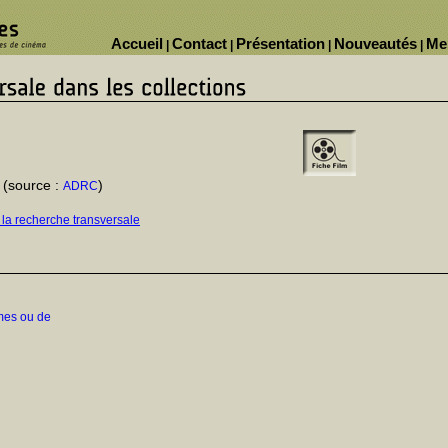
Accueil
Contact
Présentation
Nouveautés
Me
|
|
|
|
(source :
)
ADRC
 la recherche transversale
mes ou de