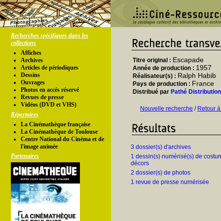
Recherches spécifiques dans les
collections
Affiches
Escapade
Archives
Titre original :
1957
Articles de périodiques
Année de production :
Dessins
Ralph Habib
Réalisateur(s) :
Ouvrages
France
Pays de production :
Photos en accés réservé
Distribué par
Pathé Distribution
Revues de presse
Vidéos (DVD et VHS)
Nouvelle recherche
/
Retour à
Répertoires
La Cinémathèque française
La Cinémathèque de Toulouse
Centre National du Cinéma et de
l'image animée
3 dossier(s) d'archives
Partenaires
1 dessin(s) numérisé(s) de costu
décors
2 dossier(s) de photos
1 revue de presse numérisée