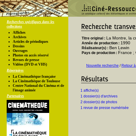
Recherches spécifiques dans les
collections
Affiches
Archives
La Montre, la c
Titre original :
Articles de périodiques
1990
Année de production :
Dessins
Ben Lewin
Réalisateur(s) :
Ouvrages
France ;
Pays de production :
Photos en accés réservé
Revues de presse
Vidéos (DVD et VHS)
Nouvelle recherche
/
Retour à
Répertoires
La Cinémathèque française
La Cinémathèque de Toulouse
Centre National du Cinéma et de
l'image animée
1 affiche(s)
Partenaires
1 dossier(s) d'archives
2 dossier(s) de photos
1 revue de presse numérisée