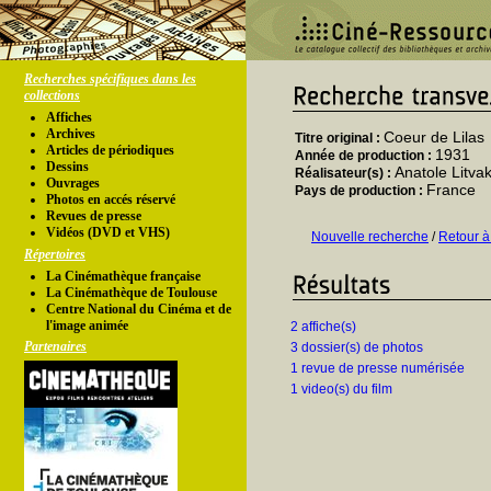
Recherches spécifiques dans les
collections
Affiches
Archives
Coeur de Lilas
Titre original :
Articles de périodiques
1931
Année de production :
Dessins
Anatole Litva
Réalisateur(s) :
Ouvrages
France
Pays de production :
Photos en accés réservé
Revues de presse
Vidéos (DVD et VHS)
Nouvelle recherche
/
Retour à
Répertoires
La Cinémathèque française
La Cinémathèque de Toulouse
Centre National du Cinéma et de
l'image animée
2 affiche(s)
Partenaires
3 dossier(s) de photos
1 revue de presse numérisée
1 video(s) du film