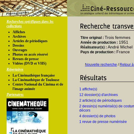
Recherches spécifiques dans les
collections
Affiches
Archives
Trois femmes
Titre original :
Articles de périodiques
1951
Année de production :
Dessins
André Michel
Réalisateur(s) :
Ouvrages
France
Pays de production :
Photos en accés réservé
Revues de presse
Vidéos (DVD et VHS)
Nouvelle recherche
/
Retour à
Répertoires
La Cinémathèque française
La Cinémathèque de Toulouse
Centre National du Cinéma et de
l'image animée
1 affiche(s)
Partenaires
12 dossier(s) d'archives
2 article(s) de périodiques
2 dessin(s) numérisé(s) de costu
décors
4 dossier(s) de photos
1 revue de presse numérisée