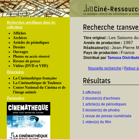
Recherches spécifiques dans les
collections
Affiches
Les Saisons du 
Archives
Titre original :
1987
Articles de périodiques
Année de production :
Dessins
Jean-Pierre 
Réalisateur(s) :
Ouvrages
France
Pays de production :
Photos en accés réservé
Distribué par
Tamasa Distributi
Revues de presse
Vidéos (DVD et VHS)
Nouvelle recherche
/
Retour à
Répertoires
La Cinémathèque française
La Cinémathèque de Toulouse
Centre National du Cinéma et de
l'image animée
3 affiche(s)
Partenaires
2 dossier(s) d'archives
1 article(s) de périodiques
3 dossier(s) de photos
1 revue de presse numérisée
1 video(s) du film