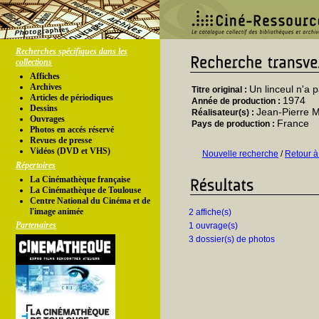
Recherches spécifiques dans les
collections
Affiches
Archives
Un linceul n'a 
Titre original :
Articles de périodiques
1974
Année de production :
Dessins
Jean-Pierre 
Réalisateur(s) :
Ouvrages
France
Pays de production :
Photos en accés réservé
Revues de presse
Vidéos (DVD et VHS)
Nouvelle recherche
/
Retour à
Répertoires
La Cinémathèque française
La Cinémathèque de Toulouse
Centre National du Cinéma et de
l'image animée
2 affiche(s)
Partenaires
1 ouvrage(s)
3 dossier(s) de photos