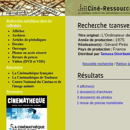
Recherches spécifiques dans les
collections
Affiches
L'Ordinateur d
Archives
Titre original :
1975
Articles de périodiques
Année de production :
Dessins
Gérard Pirès
Réalisateur(s) :
Ouvrages
France
Pays de production :
Photos en accés réservé
Distribué par
Tamasa Distributi
Revues de presse
Vidéos (DVD et VHS)
Nouvelle recherche
/
Retour à
Répertoires
La Cinémathèque française
La Cinémathèque de Toulouse
Centre National du Cinéma et de
l'image animée
4 affiche(s)
Partenaires
1 dossier(s) d'archives
3 dossier(s) de photos
1 revue de presse numérisée