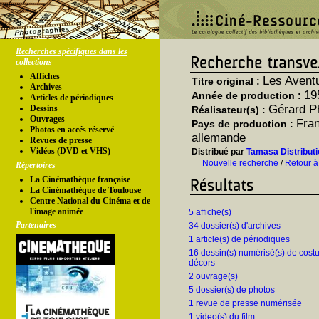
Recherches spécifiques dans les
collections
Affiches
Les Aventu
Titre original :
Archives
19
Année de production :
Articles de périodiques
Gérard Ph
Dessins
Réalisateur(s) :
Ouvrages
Fran
Pays de production :
Photos en accés réservé
allemande
Revues de presse
Vidéos (DVD et VHS)
Distribué par
Tamasa Distributi
Nouvelle recherche
/
Retour à
Répertoires
La Cinémathèque française
La Cinémathèque de Toulouse
Centre National du Cinéma et de
l'image animée
5 affiche(s)
Partenaires
34 dossier(s) d'archives
1 article(s) de périodiques
16 dessin(s) numérisé(s) de cos
décors
2 ouvrage(s)
5 dossier(s) de photos
1 revue de presse numérisée
1 video(s) du film