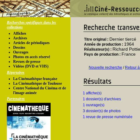
Recherches spécifiques dans les
collections
Affiches
Archives
Dernier tiercé
Titre original :
Articles de périodiques
1964
Année de production :
Dessins
Richard Pottie
Réalisateur(s) :
Ouvrages
France
Pays de production :
Photos en accés réservé
Revues de presse
Vidéos (DVD et VHS)
Nouvelle recherche
/
Retour à
Répertoires
La Cinémathèque française
La Cinémathèque de Toulouse
Centre National du Cinéma et de
l'image animée
1 affiche(s)
Partenaires
1 dossier(s) d'archives
1 ouvrage(s)
3 dossier(s) de photos
1 revue de presse numérisée