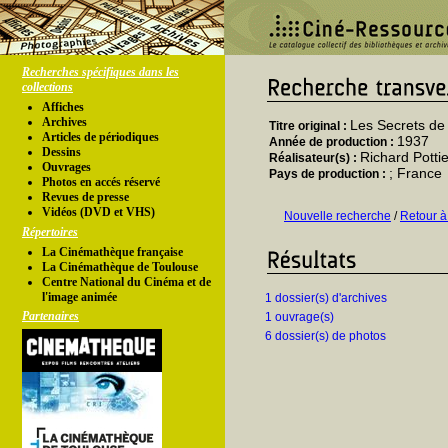
Recherches spécifiques dans les
collections
Affiches
Archives
Les Secrets de
Titre original :
Articles de périodiques
1937
Année de production :
Dessins
Richard Pottie
Réalisateur(s) :
Ouvrages
; France
Pays de production :
Photos en accés réservé
Revues de presse
Vidéos (DVD et VHS)
Nouvelle recherche
/
Retour à
Répertoires
La Cinémathèque française
La Cinémathèque de Toulouse
Centre National du Cinéma et de
l'image animée
1 dossier(s) d'archives
Partenaires
1 ouvrage(s)
6 dossier(s) de photos