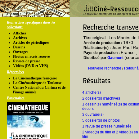
Recherches spécifiques dans les
collections
Affiches
Les Mariés de l'
Archives
Titre original :
1970
Articles de périodiques
Année de production :
Dessins
Jean-Paul R
Réalisateur(s) :
Ouvrages
France ; 
Pays de production :
Photos en accés réservé
(source
Distribué par
Gaumont
Revues de presse
Vidéos (DVD et VHS)
Nouvelle recherche
/
Retour à
Répertoires
La Cinémathèque française
La Cinémathèque de Toulouse
Centre National du Cinéma et de
l'image animée
4 affiche(s)
Partenaires
2 dossier(s) d'archives
1 dessin(s) numérisé(s) de costu
décors
3 ouvrage(s)
5 dossier(s) de photos
1 revue de presse numérisée
2 video(s) du film et 2 video(s) en
film